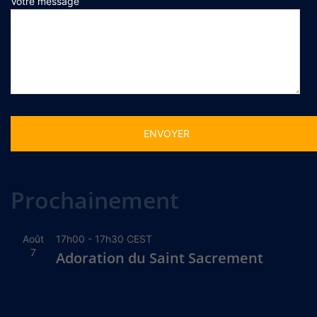
Votre message
Alternative:
Prochainement
Août
17h00
-
17h30
CEST
7
Adoration du Saint Sacrement