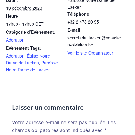
Laeken
13 décembre 2023
Téléphone
Heure :
+32 2 478 20 95
17h00 - 17h30
CET
E-mail
Catégorie d’Évènement:
secretariat.laeken@ndlaeke
Adoration
n-olvlaken.be
Évènement Tags:
Voir le site Organisateur
Adoration
,
Église Notre
Dame de Laeken
,
Paroisse
Notre Dame de Laeken
Laisser un commentaire
Votre adresse e-mail ne sera pas publiée.
Alternative:
Les
champs obligatoires sont indiqués avec
*