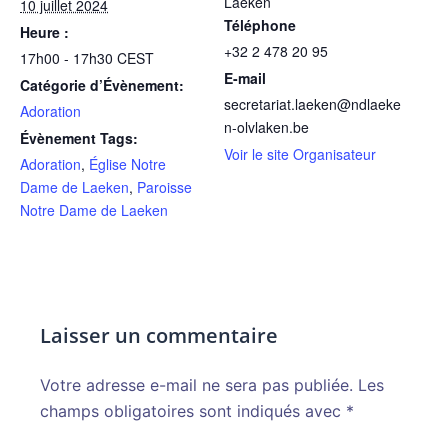
Laeken
10 juillet 2024
Téléphone
Heure :
+32 2 478 20 95
17h00 - 17h30
CEST
E-mail
Catégorie d’Évènement:
secretariat.laeken@ndlaeke
Adoration
n-olvlaken.be
Évènement Tags:
Voir le site Organisateur
Adoration
,
Église Notre
Dame de Laeken
,
Paroisse
Notre Dame de Laeken
Laisser un commentaire
Votre adresse e-mail ne sera pas publiée.
Alternative:
Les
champs obligatoires sont indiqués avec
*