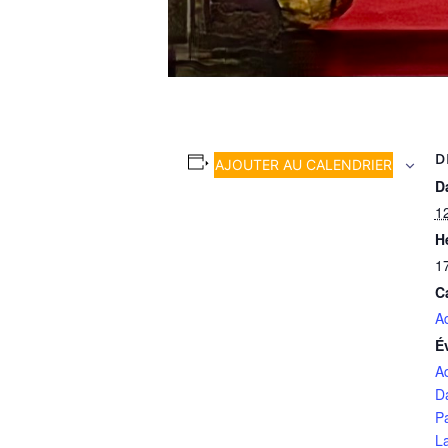
D
AJOUTER AU CALENDRIER
Da
12
H
1
C
A
É
A
D
P
L