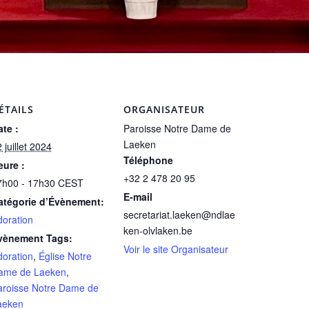
ÉTAILS
ORGANISATEUR
te :
Paroisse Notre Dame de
Laeken
 juillet 2024
Téléphone
eure :
+32 2 478 20 95
7h00 - 17h30
CEST
E-mail
atégorie d’Évènement:
secretariat.laeken@ndlae
doration
ken-olvlaken.be
vènement Tags:
Voir le site Organisateur
doration
,
Église Notre
ame de Laeken
,
aroisse Notre Dame de
aeken