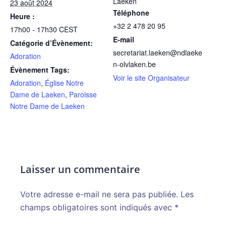
Laeken
23 août 2024
Téléphone
Heure :
+32 2 478 20 95
17h00 - 17h30
CEST
E-mail
Catégorie d’Évènement:
secretariat.laeken@ndlaeke
Adoration
n-olvlaken.be
Évènement Tags:
Voir le site Organisateur
Adoration
,
Église Notre
Dame de Laeken
,
Paroisse
Notre Dame de Laeken
Laisser un commentaire
Votre adresse e-mail ne sera pas publiée.
Alternative:
Les
champs obligatoires sont indiqués avec
*