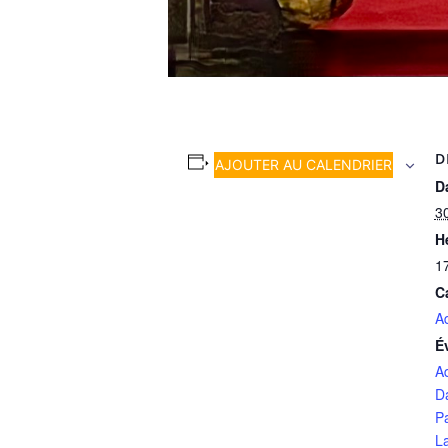
D
AJOUTER AU CALENDRIER
Da
3
H
1
C
A
É
A
D
P
L