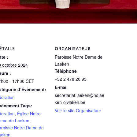
ÉTAILS
ORGANISATEUR
te :
Paroisse Notre Dame de
Laeken
0 octobre 2024
Téléphone
eure :
+32 2 478 20 95
7h00 - 17h30
CET
E-mail
atégorie d’Évènement:
secretariat.laeken@ndlae
doration
ken-olvlaken.be
vènement Tags:
Voir le site Organisateur
doration
,
Église Notre
ame de Laeken
,
aroisse Notre Dame de
aeken