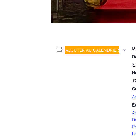
D
AJOUTER AU CALENDRIER
Da
7
H
1
C
A
É
A
D
P
L