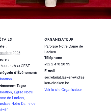
ÉTAILS
ORGANISATEUR
te :
Paroisse Notre Dame de
Laeken
 octobre 2025
Téléphone
eure :
+32 2 478 20 95
7h00 - 17h30
CEST
E-mail
atégorie d’Évènement:
secretariat.laeken@ndlae
doration
ken-olvlaken.be
vènement Tags:
Voir le site Organisateur
doration
,
Église Notre
ame de Laeken
,
aroisse Notre Dame de
aeken