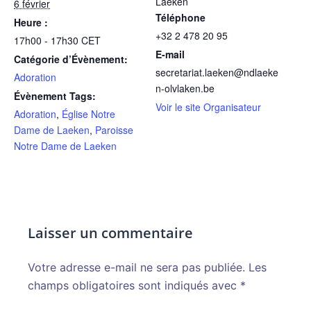
Laeken
6 février
Téléphone
Heure :
+32 2 478 20 95
17h00 - 17h30
CET
E-mail
Catégorie d’Évènement:
secretariat.laeken@ndlaeke
Adoration
n-olvlaken.be
Évènement Tags:
Voir le site Organisateur
Adoration
,
Église Notre
Dame de Laeken
,
Paroisse
Notre Dame de Laeken
Laisser un commentaire
Votre adresse e-mail ne sera pas publiée.
Alternative:
Les
champs obligatoires sont indiqués avec
*