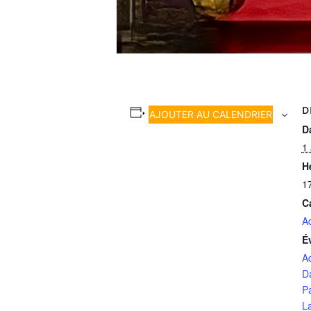
D
AJOUTER AU CALENDRIER
Da
1 
H
1
C
A
É
A
D
P
L