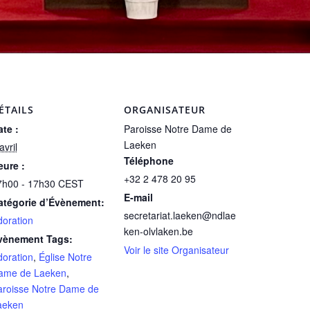
ÉTAILS
ORGANISATEUR
te :
Paroisse Notre Dame de
Laeken
avril
Téléphone
eure :
+32 2 478 20 95
7h00 - 17h30
CEST
E-mail
atégorie d’Évènement:
secretariat.laeken@ndlae
doration
ken-olvlaken.be
vènement Tags:
Voir le site Organisateur
doration
,
Église Notre
ame de Laeken
,
aroisse Notre Dame de
aeken