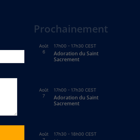
Prochainement
Août
17h00
-
17h30
CEST
6
Adoration du Saint
Sacrement
Août
17h00
-
17h30
CEST
7
Adoration du Saint
Sacrement
Août
17h30
-
18h00
CEST
7