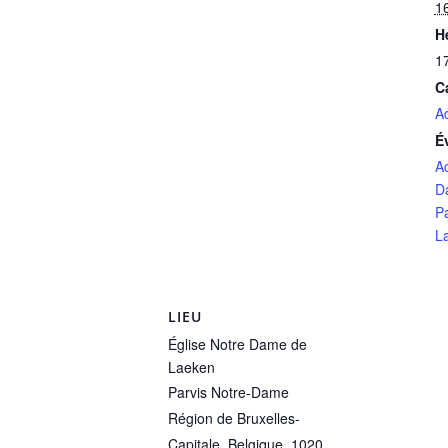
1
H
1
C
A
É
A
D
P
L
LIEU
Église Notre Dame de
Laeken
Parvis Notre-Dame
Région de Bruxelles-
Capitale, Belgique
,
1020