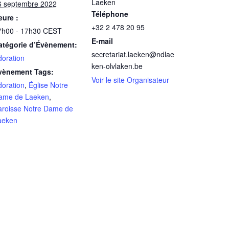
Laeken
6 septembre 2022
Téléphone
eure :
+32 2 478 20 95
7h00 - 17h30
CEST
E-mail
atégorie d’Évènement:
secretariat.laeken@ndlae
doration
ken-olvlaken.be
vènement Tags:
Voir le site Organisateur
doration
,
Église Notre
ame de Laeken
,
aroisse Notre Dame de
aeken