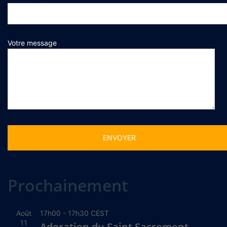
Votre message
Alternative:
Prochainement
Août
17h00
-
17h30
CEST
11
Adoration du Saint Sacrement