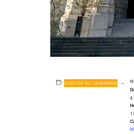
D
AJOUTER AU CALENDRIER
Da
4 
H
1
C
M