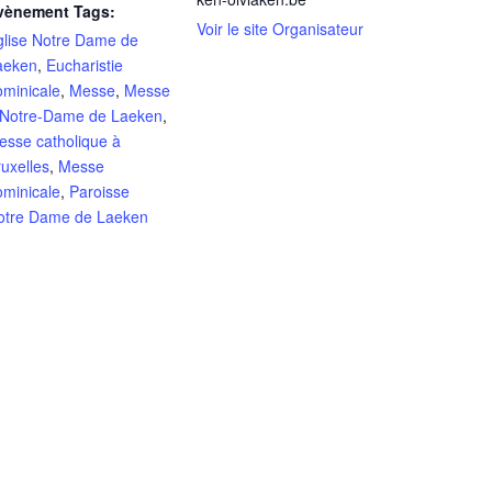
vènement Tags:
Voir le site Organisateur
glise Notre Dame de
aeken
,
Eucharistie
ominicale
,
Messe
,
Messe
 Notre-Dame de Laeken
,
esse catholique à
uxelles
,
Messe
ominicale
,
Paroisse
otre Dame de Laeken