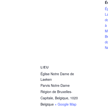
É
É
L
d
à
M
Br
d
N
LIEU
Église Notre Dame de
Laeken
Parvis Notre-Dame
Région de Bruxelles-
Capitale, Belgique
,
1020
Belgique
+ Google Map