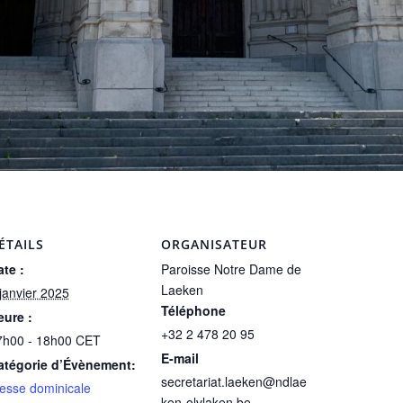
ÉTAILS
ORGANISATEUR
te :
Paroisse Notre Dame de
Laeken
janvier 2025
Téléphone
eure :
+32 2 478 20 95
7h00 - 18h00
CET
E-mail
atégorie d’Évènement:
secretariat.laeken@ndlae
esse dominicale
ken-olvlaken.be