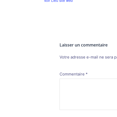
Voir Lieu site web
Laisser un commentaire
Votre adresse e-mail ne sera p
Alternative:
Commentaire
*