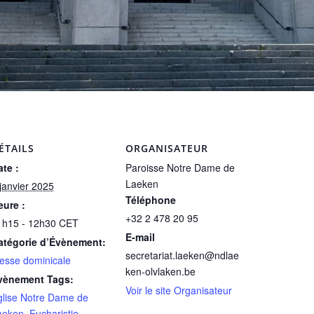
ÉTAILS
ORGANISATEUR
te :
Paroisse Notre Dame de
Laeken
janvier 2025
Téléphone
eure :
+32 2 478 20 95
1h15 - 12h30
CET
E-mail
atégorie d’Évènement:
secretariat.laeken@ndlae
esse dominicale
ken-olvlaken.be
vènement Tags:
Voir le site Organisateur
glise Notre Dame de
aeken
,
Eucharistie