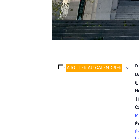
D
AJOUTER AU CALENDRIER
Da
5 
H
1
C
M
É
É
L