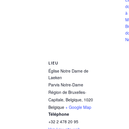
d
à
M
Br
d
N
LIEU
Église Notre Dame de
Laeken
Parvis Notre-Dame
Région de Bruxelles-
Capitale, Belgique
,
1020
Belgique
+ Google Map
Téléphone
+32 2 478 20 95