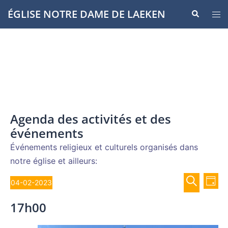
Aller
ÉGLISE NOTRE DAME DE LAEKEN
Recherche
Ouvr
au
le
contenu
men
Agenda des activités et des
événements
Événements religieux et culturels organisés dans
notre église et ailleurs:
Recher
Évènements
Nav
04-02-2023
JOUR
de
et
Sélectionnez
for
RECHERCH
vue
17h00
navigat
une
Év
4
de
date.