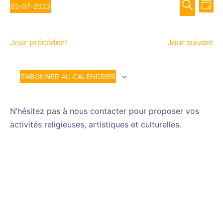
Recher
Nav
juillet
02-07-2023
JOUR
de
et
Sélectionnez
RECHERCH
vue
2023
navigat
une
Év
de
Jour précédent
Jour suivant
date.
vues
Évènem
S’ABONNER AU CALENDRIER
N’hésitez pas à nous contacter pour proposer vos
activités religieuses, artistiques et culturelles.