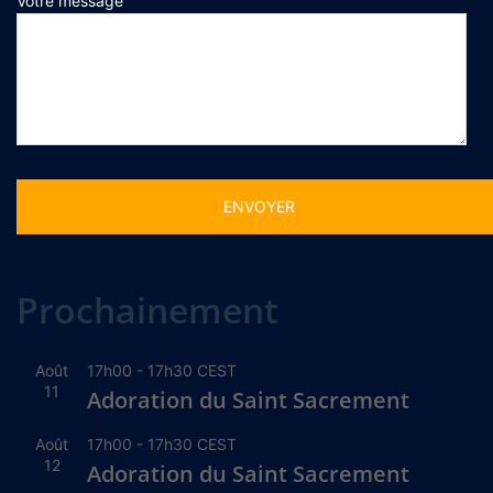
Votre message
Alternative:
Prochainement
Août
17h00
-
17h30
CEST
11
Adoration du Saint Sacrement
Août
17h00
-
17h30
CEST
12
Adoration du Saint Sacrement