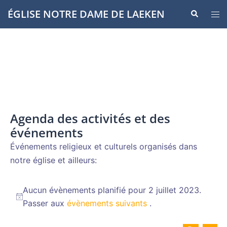
Aller
ÉGLISE NOTRE DAME DE LAEKEN
Recherche
Ouvr
au
le
contenu
men
Agenda des activités et des
événements
Événements religieux et culturels organisés dans
notre église et ailleurs:
Évènements
Aucun évènements planifié pour 2 juillet 2023.
for
Notice
Passer aux
évènements suivants
.
2