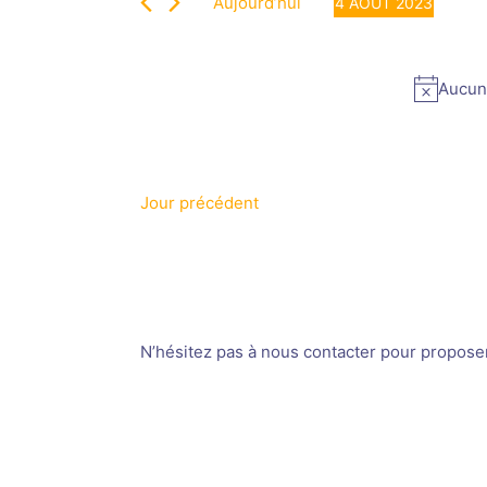
4
vues
Aujourd’hui
4 AOÛT 2023
Évènements
Évènements
Sélectionnez
par
août
une
mot-
date.
Aucun
clé.
2023
Jour précédent
N’hésitez pas à nous contacter pour proposer v