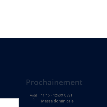
Prochainement
Août
11h15
-
12h30
CEST
9
Messe dominicale