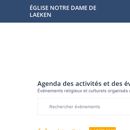
Aller
ÉGLISE NOTRE DAME DE
au
LAEKEN
contenu
Agenda des activités et des 
Événements religieux et culturels organisés d
Évènements
Recherche
Saisir
et
mot-
for
navigation
clé.
de
Rechercher