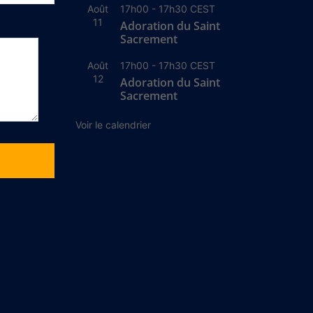
Août
17h00
-
17h30
CEST
11
Adoration du Saint
Sacrement
Août
17h00
-
17h30
CEST
12
Adoration du Saint
Sacrement
Voir le calendrier