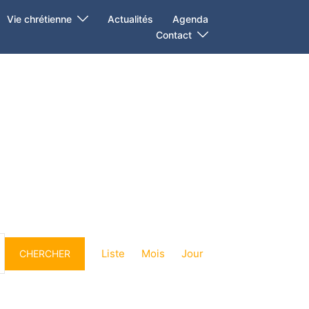
Vie chrétienne
Actualités
Agenda
Contact
Navigation
de
Liste
Mois
Jour
CHERCHER
vues
Évènement