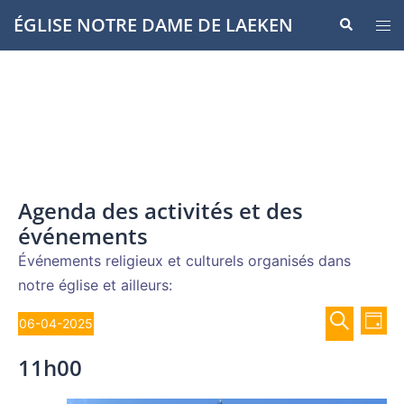
Aller
ÉGLISE NOTRE DAME DE LAEKEN
Recherche
Ouvr
au
le
contenu
men
Agenda des activités et des
événements
Événements religieux et culturels organisés dans
notre église et ailleurs:
Recher
Évènements
Nav
06-04-2025
JOUR
de
et
Sélectionnez
for
RECHERCH
vue
11h00
navigat
une
Év
6
de
date.