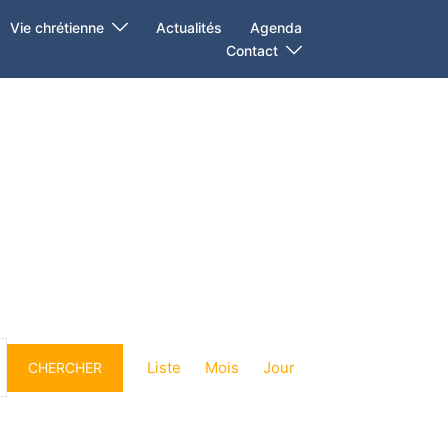
Vie chrétienne
Actualités
Agenda
Contact
Navigation
de
Liste
Mois
Jour
CHERCHER
vues
Évènement