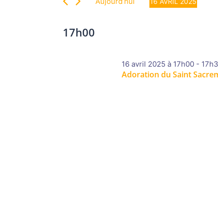
16
vues
Aujourd’hui
16 AVRIL 2025
Évènements
Évènements
Sélectionnez
par
avril
une
17h00
mot-
date.
clé.
2025
16 avril 2025 à 17h00
-
17h
Adoration du Saint Sacre