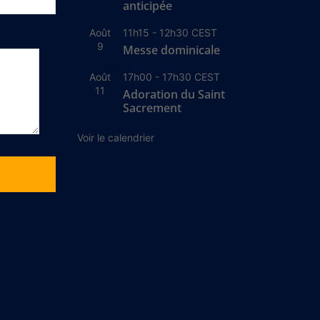
anticipée
Août
11h15
-
12h30
CEST
9
Messe dominicale
Août
17h00
-
17h30
CEST
11
Adoration du Saint
Sacrement
Voir le calendrier