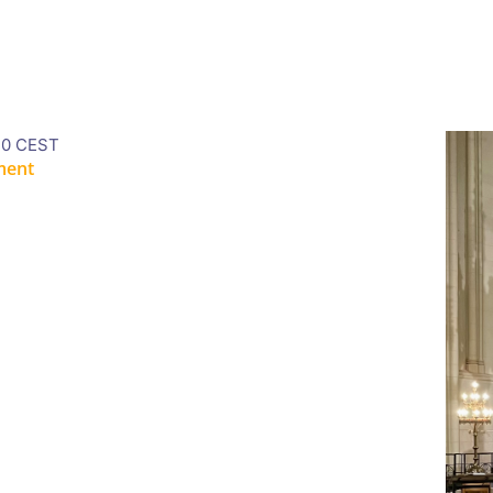
30
CEST
ment