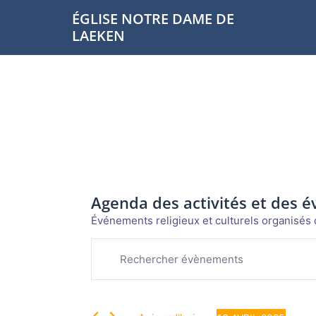
Aller
ÉGLISE NOTRE DAME DE
au
LAEKEN
contenu
Agenda des activités et des 
Événements religieux et culturels organisés d
Évènements
Recherche
Saisir
et
mot-
for
navigation
clé.
de
Rechercher