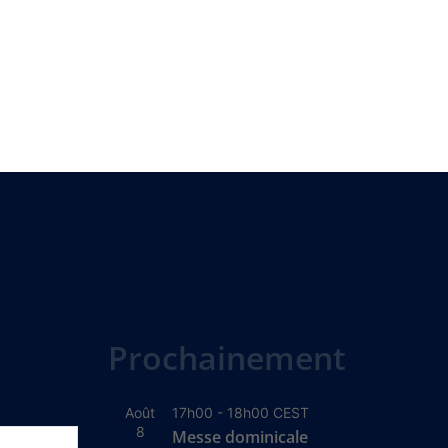
Prochainement
Août
17h00
-
18h00
CEST
8
Messe dominicale