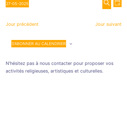
Recher
Nav
mai
27-05-2025
JOUR
de
et
Sélectionnez
RECHERCH
vue
2025
navigat
une
Év
de
Jour précédent
Jour suivant
date.
vues
Évènem
S’ABONNER AU CALENDRIER
N’hésitez pas à nous contacter pour proposer vos
activités religieuses, artistiques et culturelles.