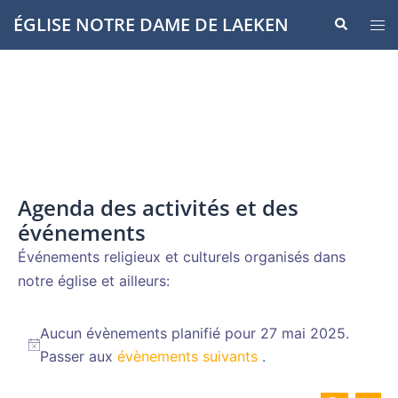
Aller
ÉGLISE NOTRE DAME DE LAEKEN
Recherche
Ouvr
au
le
contenu
men
Agenda des activités et des
événements
Événements religieux et culturels organisés dans
notre église et ailleurs:
Évènements
Aucun évènements planifié pour 27 mai 2025.
for
Notice
Passer aux
évènements suivants
.
27