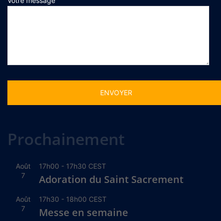
Votre message
Alternative:
Prochainement
Août
17h00
-
17h30
CEST
7
Adoration du Saint Sacrement
Août
17h30
-
18h00
CEST
7
Messe en semaine