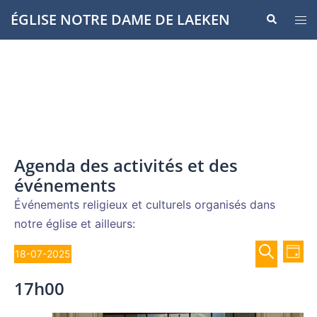
Aller
ÉGLISE NOTRE DAME DE LAEKEN
Recherche
Ouvr
au
le
contenu
men
Agenda des activités et des
événements
Événements religieux et culturels organisés dans
notre église et ailleurs:
Recher
Évènements
Nav
18-07-2025
JOUR
de
et
Sélectionnez
for
RECHERCH
vue
17h00
navigat
une
Év
18
de
date.