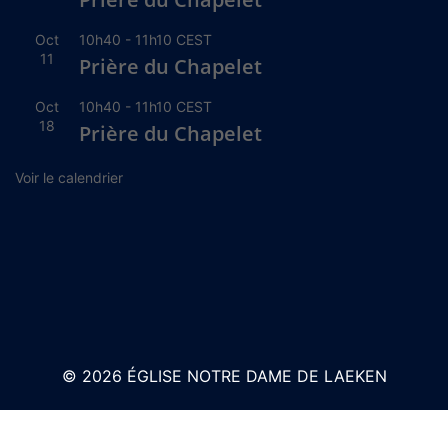
Oct
10h40
-
11h10
CEST
11
Prière du Chapelet
Oct
10h40
-
11h10
CEST
18
Prière du Chapelet
Voir le calendrier
© 2026 ÉGLISE NOTRE DAME DE LAEKEN