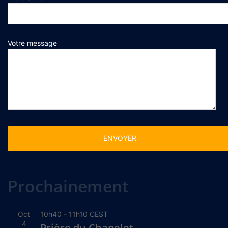
Votre message
Alternative:
Prochainement
Oct
10h40
-
11h10
CEST
4
Prière du Chapelet