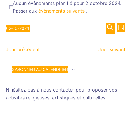
for
Aucun évènements planifié pour 2 octobre 2024.
Notice
Passer aux
évènements suivants
.
2
octobre
Recher
Nav
2024
02-10-2024
JOUR
de
et
Sélectionnez
RECHERCH
vue
navigat
une
Év
de
Jour précédent
Jour suivant
date.
vues
Évènem
S’ABONNER AU CALENDRIER
N’hésitez pas à nous contacter pour proposer vos
activités religieuses, artistiques et culturelles.