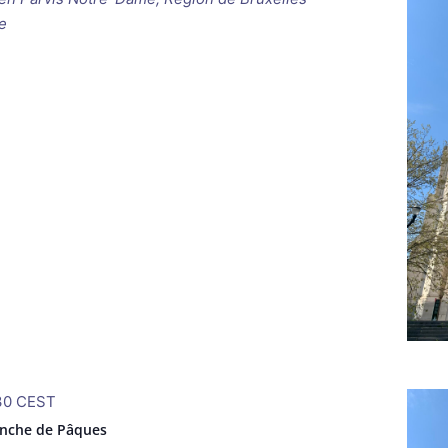
e
30
CEST
anche de Pâques