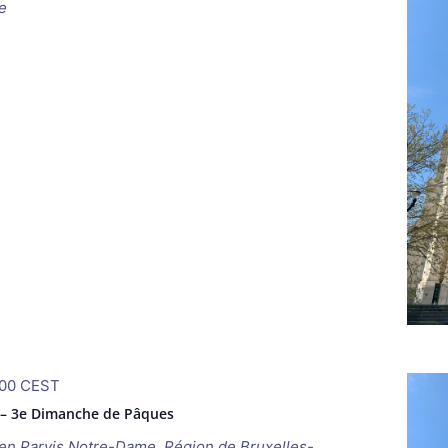
e
00
CEST
 – 3e Dimanche de Pâques
ken
Parvis Notre-Dame, Région de Bruxelles-