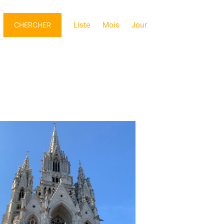
Navigation
de
Liste
Mois
Jour
CHERCHER
vues
Évènement