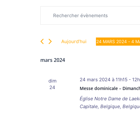
Recherche
Évènements
Saisir
et
mot-
navigation
clé.
de
Rechercher
vues
Aujourd’hui
24 MARS 2024
 - 
4 M
Évènements
Évènements
Sélectionnez
par
une
mars 2024
mot-
date.
clé.
24 mars 2024 à 11h15
-
12
dim
24
Messe dominicale – Dimanch
Église Notre Dame de Lae
Capitale, Belgique, Belgiqu