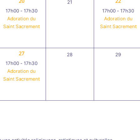
1
1
20
22
0
21
évènement,
évènemen
évènement,
17h00
-
17h30
17h00
-
17h30
Adoration du
Adoration du
Saint Sacrement
Saint Sacrement
1
27
0
0
28
29
évènement,
évènement,
évènement
17h00
-
17h30
Adoration du
Saint Sacrement