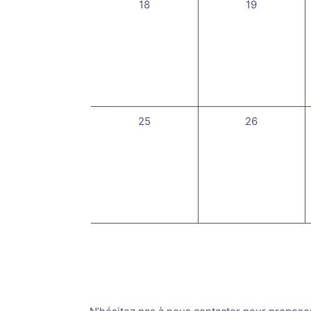
0
0
18
19
évènement,
évènement,
0
0
25
26
évènement,
évènement,