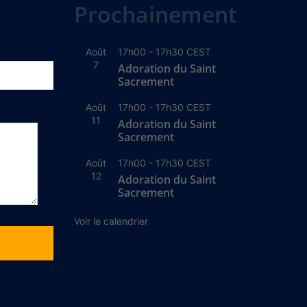
Prochainement
Août
17h00
-
17h30
CEST
7
Adoration du Saint
Sacrement
Août
17h00
-
17h30
CEST
11
Adoration du Saint
Sacrement
Août
17h00
-
17h30
CEST
12
Adoration du Saint
Sacrement
Voir le calendrier