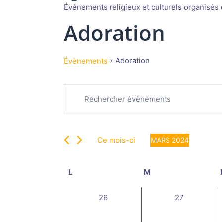
Événements religieux et culturels organisés d
Adoration
Adoration
Évènements
Recherche
Évènements
Saisir
et
mot-
navigation
clé.
de
Rechercher
vues
Ce mois-ci
MARS 2024
Évènements
Évènements
Sélectionnez
par
une
Calendrier
mot-
L
lundi
M
mardi
date.
de
clé.
Évènements
0
0
26
27
évènement,
évènement,