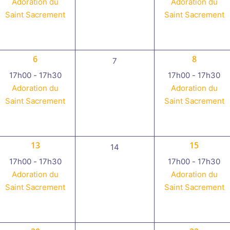
Adoration du
Adoration du
Saint Sacrement
Saint Sacrement
1
1
6
8
0
7
évènement,
évènemen
évènement,
17h00
-
17h30
17h00
-
17h30
Adoration du
Adoration du
Saint Sacrement
Saint Sacrement
1
1
13
15
0
14
évènement,
évènemen
évènement,
17h00
-
17h30
17h00
-
17h30
Adoration du
Adoration du
Saint Sacrement
Saint Sacrement