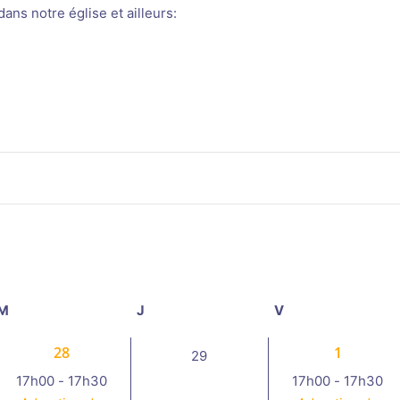
ans notre église et ailleurs:
M
mercredi
J
jeudi
V
vendredi
1
1
28
1
0
29
évènement,
évènemen
évènement,
17h00
-
17h30
17h00
-
17h30