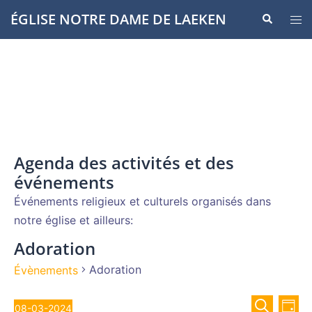
Aller
ÉGLISE NOTRE DAME DE LAEKEN
Recherche
Ouvr
au
le
contenu
men
Agenda des activités et des
événements
Événements religieux et culturels organisés dans
notre église et ailleurs:
Adoration
Adoration
Évènements
Recher
Évènements
Nav
08-03-2024