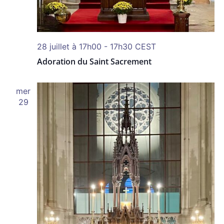
28 juillet à 17h00
-
17h30
CEST
Adoration du Saint Sacrement
mer
29