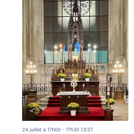
24 juillet à 17h00
-
17h30
CEST