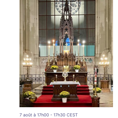
7 août à 17h00
-
17h30
CEST