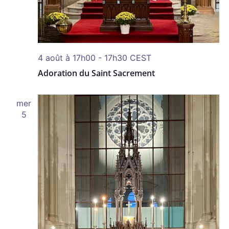
4 août à 17h00
-
17h30
CEST
Adoration du Saint Sacrement
mer
5