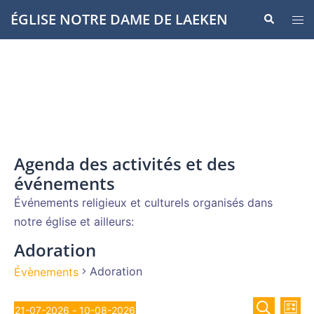
Aller
ÉGLISE NOTRE DAME DE LAEKEN
Recherche
Ouvr
au
le
contenu
men
Agenda des activités et des
événements
Événements religieux et culturels organisés dans
notre église et ailleurs:
Adoration
Adoration
Évènements
Recher
Évènements
Nav
21-07-2026
 - 
10-08-2026