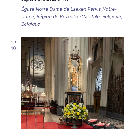
Église Notre Dame de Laeken
Parvis Notre-
Dame, Région de Bruxelles-Capitale, Belgique,
Belgique
dim
10