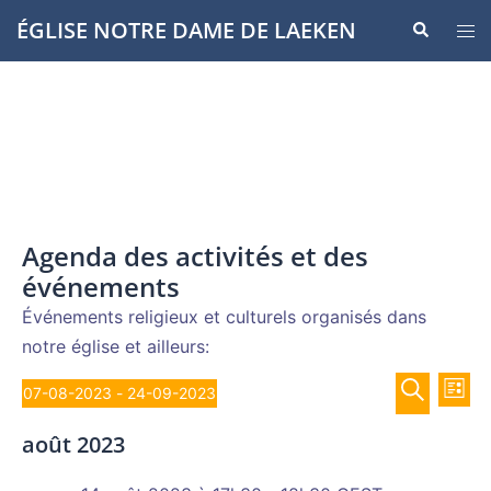
Aller
ÉGLISE NOTRE DAME DE LAEKEN
Recherche
Ouvr
au
le
contenu
men
Agenda des activités et des
événements
Événements religieux et culturels organisés dans
notre église et ailleurs:
Recher
Évènements
Nav
07-08-2023
 - 
24-09-2023
LISTE
de
et
Sélectionnez
RECHERCH
vue
août 2023
navigat
une
Év
de
date.