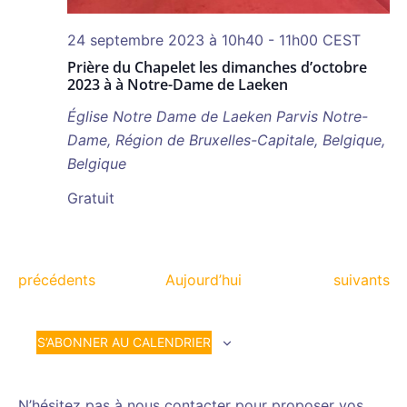
24 septembre 2023 à 10h40
-
11h00
CEST
Prière du Chapelet les dimanches d’octobre
2023 à à Notre-Dame de Laeken
Église Notre Dame de Laeken
Parvis Notre-
Dame, Région de Bruxelles-Capitale, Belgique,
Belgique
Gratuit
Évènements
Évènemen
précédents
Aujourd’hui
suivants
S’ABONNER AU CALENDRIER
N’hésitez pas à nous contacter pour proposer vos