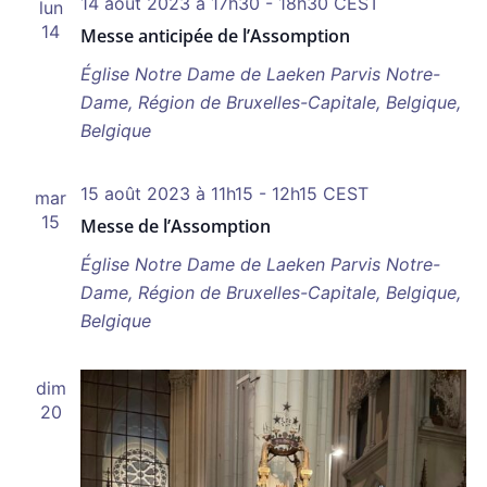
14 août 2023 à 17h30
-
18h30
CEST
lun
vues
14
Messe anticipée de l’Assomption
Évènem
Église Notre Dame de Laeken
Parvis Notre-
Dame, Région de Bruxelles-Capitale, Belgique,
Belgique
15 août 2023 à 11h15
-
12h15
CEST
mar
15
Messe de l’Assomption
Église Notre Dame de Laeken
Parvis Notre-
Dame, Région de Bruxelles-Capitale, Belgique,
Belgique
dim
20