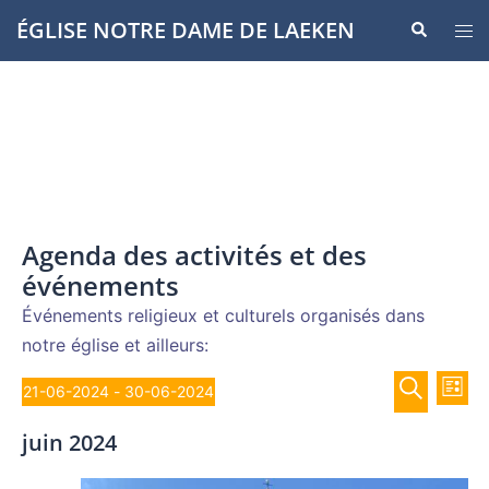
Aller
ÉGLISE NOTRE DAME DE LAEKEN
Recherche
Ouvr
au
le
contenu
men
Agenda des activités et des
événements
Événements religieux et culturels organisés dans
notre église et ailleurs:
Recher
Évènements
Nav
21-06-2024
 - 
30-06-2024
LISTE
de
et
Sélectionnez
RECHERCH
vue
juin 2024
navigat
une
Év
de
date.