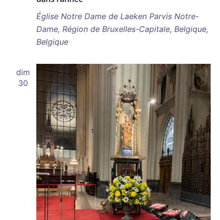
Église Notre Dame de Laeken
Parvis Notre-
Dame, Région de Bruxelles-Capitale, Belgique,
Belgique
dim
30