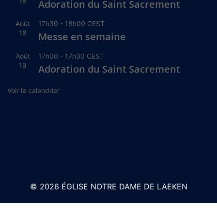
18
Adoration du Saint Sacrement
Août
17h30
-
18h00
CEST
18
Messe en semaine
Août
17h00
-
17h30
CEST
19
Adoration du Saint Sacrement
Voir le calendrier
© 2026 ÉGLISE NOTRE DAME DE LAEKEN