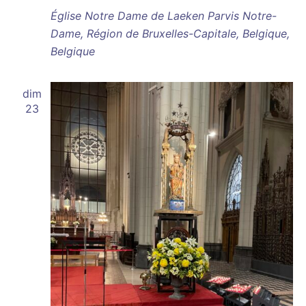
Église Notre Dame de Laeken
Parvis Notre-
Dame, Région de Bruxelles-Capitale, Belgique,
Belgique
dim
23