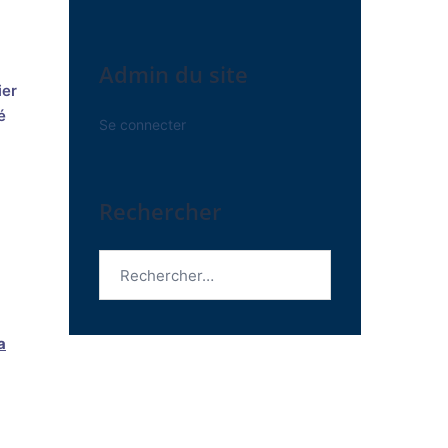
Admin du site
ier
é
Se connecter
Rechercher
Rechercher :
a