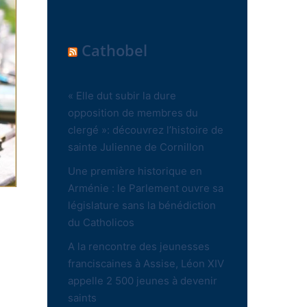
Cathobel
« Elle dut subir la dure
opposition de membres du
clergé »: découvrez l’histoire de
sainte Julienne de Cornillon
Une première historique en
Arménie : le Parlement ouvre sa
législature sans la bénédiction
du Catholicos
A la rencontre des jeunesses
franciscaines à Assise, Léon XIV
appelle 2 500 jeunes à devenir
saints