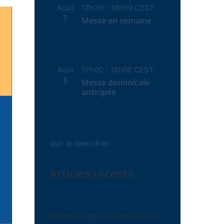
Août
17h30
-
18h00
CEST
7
Messe en semaine
Août
17h00
-
18h00
CEST
8
Messe dominicale
anticipée
Voir le calendrier
Articles récents
Solennité de l’Assomption de