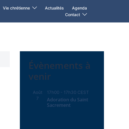
Vie chrétienne
Actualités
Agenda
Contact
Évènements à
venir
Août
17h00
-
17h30
CEST
7
Adoration du Saint
Sacrement