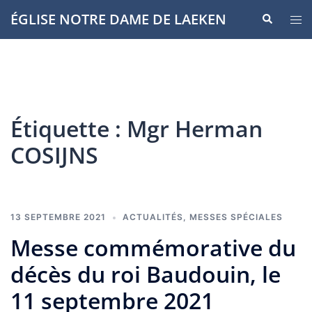
Aller
ÉGLISE NOTRE DAME DE LAEKEN
Recherche
Ouvr
au
le
contenu
men
Étiquette :
Mgr Herman
COSIJNS
13 SEPTEMBRE 2021
ACTUALITÉS
,
MESSES SPÉCIALES
Messe commémorative du
décès du roi Baudouin, le
11 septembre 2021