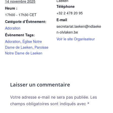
Laeken
14 novembre 2025
Téléphone
Heure :
+32 2 478 20 95
17h00 - 17h30
CET
E-mail
Catégorie d’Évènement:
secretariat.laeken@ndlaeke
Adoration
n-olvlaken.be
Évènement Tags:
Voir le site Organisateur
Adoration
,
Église Notre
Dame de Laeken
,
Paroisse
Notre Dame de Laeken
Laisser un commentaire
Votre adresse e-mail ne sera pas publiée.
Alternative:
Les
champs obligatoires sont indiqués avec
*