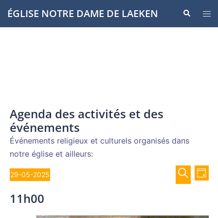
Aller
ÉGLISE NOTRE DAME DE LAEKEN
Recherche
Ouvr
au
le
contenu
men
Agenda des activités et des
événements
Événements religieux et culturels organisés dans
notre église et ailleurs:
Recher
Évènements
Nav
29-05-2025
JOUR
de
et
Sélectionnez
for
RECHERCH
vue
11h00
navigat
une
Év
29
de
date.