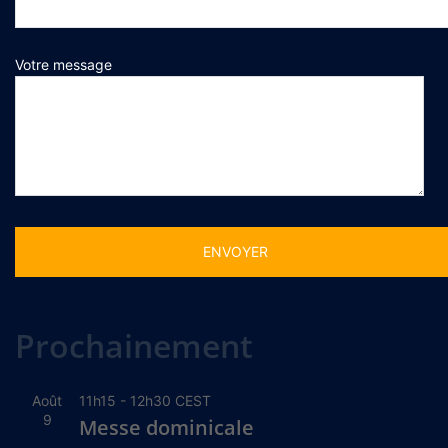
Votre message
Alternative:
Prochainement
Août
11h15
-
12h30
CEST
9
Messe dominicale