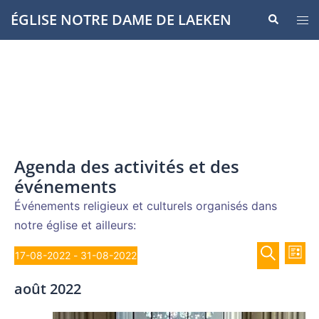
Aller
ÉGLISE NOTRE DAME DE LAEKEN
Recherche
Ouvr
au
le
contenu
men
Agenda des activités et des
événements
Événements religieux et culturels organisés dans
notre église et ailleurs:
Recher
Évènements
Nav
17-08-2022
 - 
31-08-2022
LISTE
de
et
Sélectionnez
RECHERCH
vue
août 2022
navigat
une
Év
de
date.