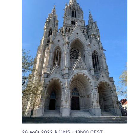
28 août 2022 à 11h15
-
13h00
CEST