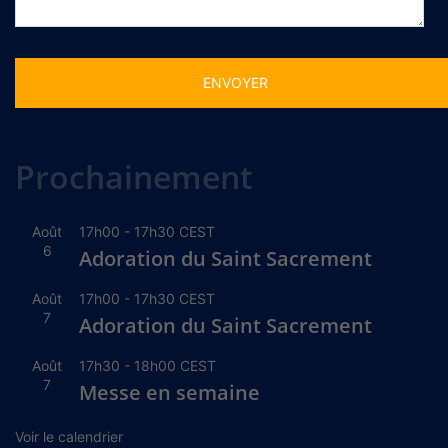
Alternative:
Prochainement
Août
17h00
-
17h30
CEST
6
Adoration du Saint Sacrement
Août
17h00
-
17h30
CEST
7
Adoration du Saint Sacrement
Août
17h30
-
18h00
CEST
7
Messe en semaine
Voir le calendrier