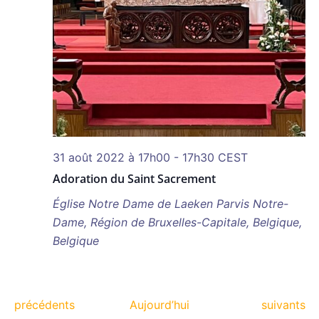
31 août 2022 à 17h00
-
17h30
CEST
Adoration du Saint Sacrement
Église Notre Dame de Laeken
Parvis Notre-
Dame, Région de Bruxelles-Capitale, Belgique,
Belgique
Évènements
Évènemen
précédents
Aujourd’hui
suivants