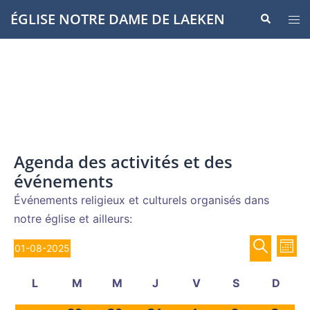
Aller
ÉGLISE NOTRE DAME DE LAEKEN
Recherche
Ouvr
au
le
contenu
men
Agenda des activités et des
événements
Événements religieux et culturels organisés dans
notre église et ailleurs:
Recher
Évènements
Nav
01-08-2025
MOIS
de
et
Sélectionnez
RECHERCH
vue
Calendrier
navigat
L
M
M
J
V
S
D
une
Év
de
de
lundi
mardi
mercredi
jeudi
vendredi
samedi
diman
date.